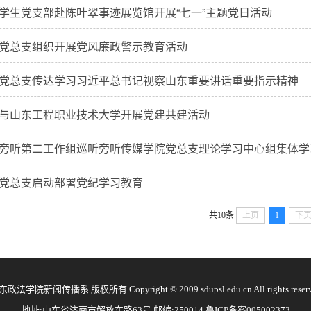
学生党支部赴陈叶翠事迹展览馆开展“七一”主题党日活动
党总支组织开展党风廉政警示教育活动
党总支传达学习习近平总书记视察山东重要讲话重要指示精神
与山东工程职业技术大学开展党建共建活动
旁听第二工作组巡听旁听传媒学院党总支理论学习中心组集体学
党总支启动部署党纪学习教育
共10条
上页
1
下
政法学院新闻传播系 版权所有 Copyright © 2009 sdupsl.edu.cn All rights reser
地址:山东省济南市解放东路63号 邮编:250014 鲁ICP备案005002373