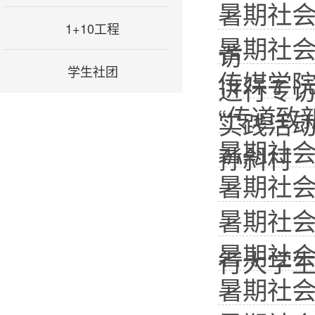
暑期社
1+10工程
暑期社
访
学生社团
传媒学
进行专
“传道致
实践活
暑期社会
孙斜村
暑期社会
暑期社会
暑期社会
行大学
暑期社会