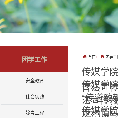
首页
团学工
团学工作
>
传媒学
安全教育
传媒学
普法宣
“传道致
社会实践
法宣传
传媒学
龙池镇
靛青工程